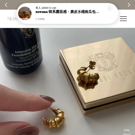
【分享購物評價💬】贈$30元購物金
有人
added to cart
𝐧𝐞𝐰𝐚𝐧𝐚 韓系霧面感・麂皮水桶南瓜包｜通勤日常包｜高級皮革｜現貨＋預購【nk62】
5 小時前