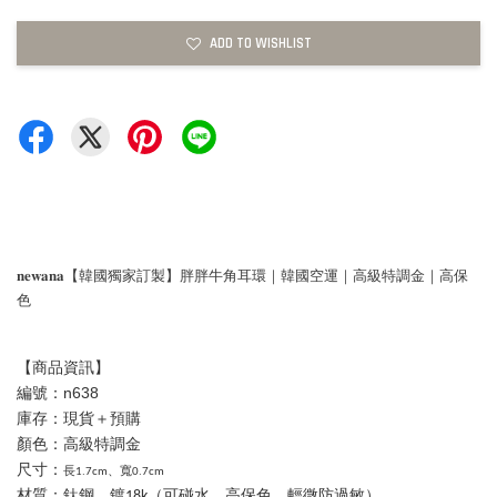
ADD TO WISHLIST
𝐧𝐞𝐰𝐚𝐧𝐚【韓國獨家訂製】胖胖牛角耳環｜韓國空運｜高級特調金｜高保
色
【商品資訊】
編號：n638
庫存：現貨＋預購
顏色：高級特調金
尺寸：
長1.7cm、寬0.7cm
材質：
鈦鋼、鍍18k（可碰水、高保色、輕微防過敏）