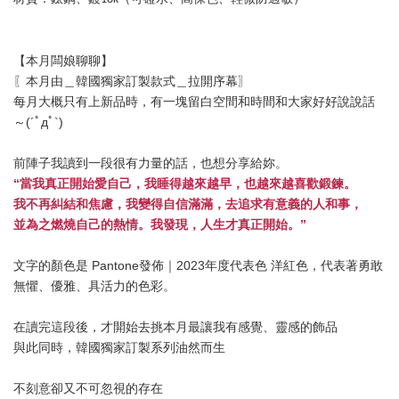
【本月闆娘聊聊】
〖本月由＿韓國獨家訂製款式＿拉開序幕〗
每月大概只有上新品時，有一塊留白空間和時間和大家好好說說話
～(´ﾟдﾟ`)
前陣子我讀到一段很有力量的話，也想分享給妳。
“當我真正開始愛自己，我睡得越來越早，也越來越喜歡鍛鍊。
我不再糾結和焦慮，我變得自信滿滿，去追求有意義的人和事，
並為之燃燒自己的熱情。我發現，人生才真正開始。”
文字的顏色是 Pantone發佈｜2023年度代表色 洋紅色，代表著
勇敢
無懼、
優雅、具活力的色彩。
在讀完這段後，才開始去挑本月最讓我有感覺、靈感的飾品
與此同時，韓國獨家訂製系列油然而生
不刻意卻又不可忽視的存在