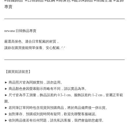
#韓國飾品  #日韓飾品 #鈦鋼 #高保色 #鍍18k飾品 #韓國空運 #金飾
專賣
newana 日韓飾品專賣
嚴選高保色、適合日常配戴的材質，
讓妳在購買後能簡單保養、安心配戴 .ᐟ.ᐟ
【購買前請留意】
► 商品照片皆為闆娘實拍，請勿盜用。
► 商品顏色會因螢幕顯示而略有不同，請以實品為準。
► 尺寸皆為手工測量，飾品誤差約 0.5–1 cm、服飾誤差約 1–2 cm，皆屬正常範
圍。
► 若同筆訂單同時包含現貨與預購商品，將於商品備齊後一併出貨。
► 如對庫存、預購或到貨時間有疑問，歡迎先聯繫客服確認。
► 收到商品後若有任何問題，請先私訊客服，我們會協助您處理。