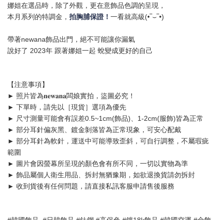
娜姐在選品時，除了外觀，更在意飾品色調的呈現，
本月系列的特調金，
拍胸脯保證！
一看就高級(•‾⌣‾•)
帶著newana飾品出門，絕不可能讓你漏氣
說好了 2023年 跟著娜姐一起 蛻變成更好的自己
【注意事項】
► 照片皆為𝐧𝐞𝐰𝐚𝐧𝐚闆娘實拍，盜圖必究！
► 下單時，請先以［現貨］選項為優先
► 尺寸測量可能會有誤差0.5~1cm(飾品)、1-2cm(服飾)皆為正常
► 部分耳針偏灰黑、鍍金剝落皆為正常現象，可安心配戴
► 部分耳針為軟針，運送中可能導致歪斜，可自行調整，不屬瑕疵
範圍
► 圖片會因螢幕所呈現的顏色會有所不同，一切以實物為準
► 飾品屬個人衛生用品、拆封無猶豫期，如欲退換貨請勿拆封
► 收到貨後有任何問題，請直接私訊客服申請售後服務