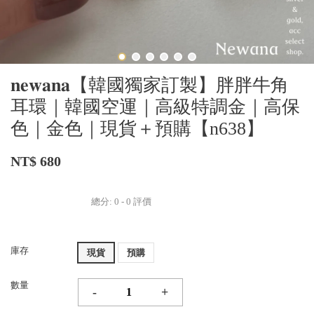
𝐧𝐞𝐰𝐚𝐧𝐚【韓國獨家訂製】胖胖牛角
耳環｜韓國空運｜高級特調金｜高保
色｜金色｜現貨＋預購【n638】
NT$ 680
總分:
0
-
0
評價
庫存
現貨
預購
數量
-
+