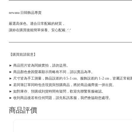
newana 日韓飾品專賣
嚴選高保色、適合日常配戴的材質，
讓妳在購買後能簡單保養、安心配戴 .ᐟ.ᐟ
【購買前請留意】
► 商品照片皆為闆娘實拍，請勿盜用。
► 商品顏色會因螢幕顯示而略有不同，請以實品為準。
► 尺寸皆為手工測量，飾品誤差約 0.5–1 cm、服飾誤差約 1–2 cm，皆屬正常範
► 若同筆訂單同時包含現貨與預購商品，將於商品備齊後一併出貨。
► 如對庫存、預購或到貨時間有疑問，歡迎先聯繫客服確認。
► 收到商品後若有任何問題，請先私訊客服，我們會協助您處理。
商品評價