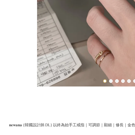
𝐧𝐞𝐰𝐚𝐧𝐚 {韓國設計師.DL} 以終為始手工戒指｜可調節｜顯細｜修長｜