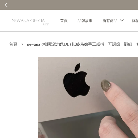
首頁
品牌故事
所有商品
購
›
首頁
𝐧𝐞𝐰𝐚𝐧𝐚 {韓國設計師.DL} 以終為始手工戒指｜可調節｜