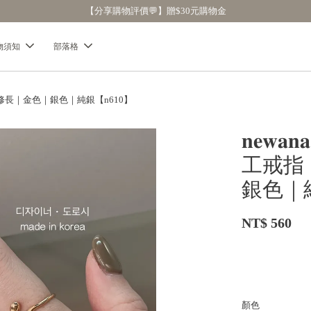
【分享購物評價💬】贈$30元購物金
物須知
部落格
顯細｜修長｜金色｜銀色｜純銀【n610】
𝐧𝐞
工戒指
銀色｜純
NT$ 560
顏色