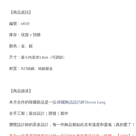
【商品資訊】
編號：n610
庫存：現貨＋預購
顏色﹔金、銀
尺寸：
最小內直徑1.6cm（可調節）
材質：925
純銀、純銀鍍金
【商品描述】
本月合作的韓國新品是一位
韓國飾品設計師 Dorosi Lang
全手工製｜親自設計｜開發｜製作
瀏覽設計師的眾多設計，每一件飾品都如此含有溫度和靈魂（真的愛了！
其中一款還是闆娘和設計師一起討論出來的新設計款（代號：【n600】）