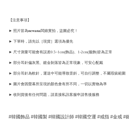
【注意事項】
► 照片皆為𝐧𝐞𝐰𝐚𝐧𝐚闆娘實拍，盜圖必究！
► 下單時，請先以［現貨］選項為優先
► 尺寸測量可能會有誤差0.5~1cm(飾品)、1-2cm(服飾)皆為正常
► 部分耳針偏灰黑、鍍金剝落皆為正常現象，可安心配戴
► 部分耳針為軟針，運送中可能導致歪斜，可自行調整，不屬瑕疵範圍
► 圖片會因螢幕所呈現的顏色會有所不同，一切以實物為準
► 收到貨後有任何問題，請直接私訊客服申請售後服務
#韓國飾品 #韓國製 #韓國設計師 #韓國空運 #戒指 #金戒 #