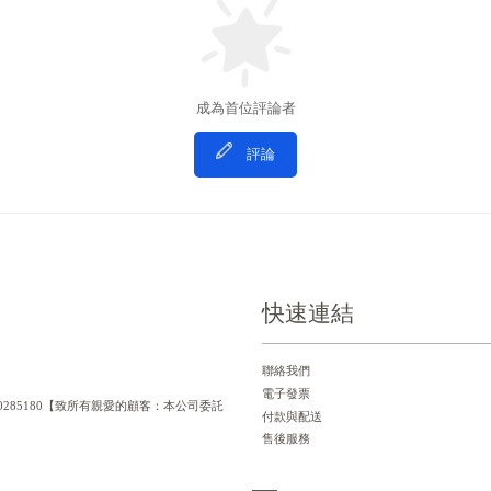
成為首位評論者
評論
快速連結
聯絡我們
電子發票
一編號：90285180【致所有親愛的顧客：本公司委託
付款與配送
售後服務