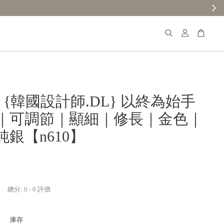
𝐚𝐧𝐚 {韓國設計師.DL} 以終為始手
｜可調節｜顯細｜修長｜金色｜
銀【n610】
總分:
0
-
0
評價
庫存