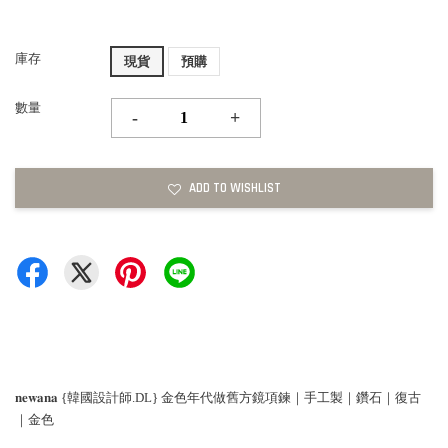
庫存
現貨
預購
數量
-
+
ADD TO WISHLIST
𝐧𝐞𝐰𝐚𝐧𝐚 {韓國設計師.DL} 金色年代做舊方鏡項鍊｜手工製｜鑽石｜復古
｜金色