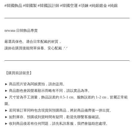
#韓國飾品 #韓國製 #韓國設計師 #韓國空運 #項鍊 #純銀鍍金 #純銀
newana 日韓飾品專賣
嚴選高保色、適合日常配戴的材質，
讓妳在購買後能簡單保養、安心配戴 .ᐟ.ᐟ
【購買前請留意】
► 商品照片皆為闆娘實拍，請勿盜用。
► 商品顏色會因螢幕顯示而略有不同，請以實品為準。
► 尺寸皆為手工測量，飾品誤差約 0.5–1 cm、服飾誤差約 1–2 cm，皆屬正常範
圍。
► 若同筆訂單同時包含現貨與預購商品，將於商品備齊後一併出貨。
► 如對庫存、預購或到貨時間有疑問，歡迎先聯繫客服確認。
► 收到商品後若有任何問題，請先私訊客服，我們會協助您處理。