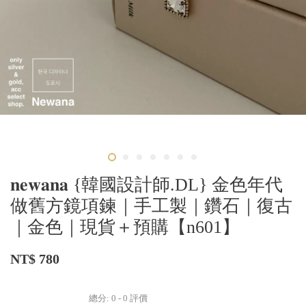
𝐧𝐞𝐰𝐚𝐧𝐚 {韓國設計師.DL} 金色年代
做舊方鏡項鍊｜手工製｜鑽石｜復古
｜金色｜現貨＋預購【n601】
NT$ 780
總分:
0
-
0
評價