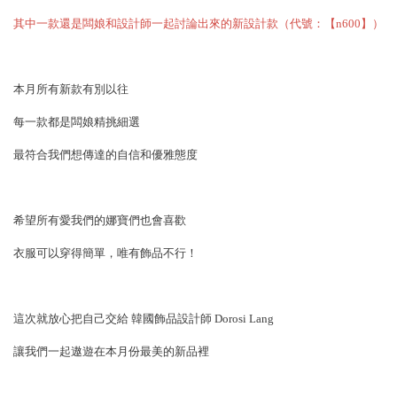
其中一款還是闆娘和設計師一起討論出來的新設計款（代號：【n600】）
本月所有新款有別以往
每一款都是闆娘精挑細選
最符合我們想傳達的自信和優雅態度
希望所有愛我們的娜寶們也會喜歡
衣服可以穿得簡單，唯有飾品不行！
這次就放心把自己交給 韓國飾品設計師 Dorosi Lang
讓我們一起遨遊在本月份最美的新品裡