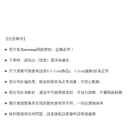
【注意事項】
► 照片皆為𝐧𝐞𝐰𝐚𝐧𝐚闆娘實拍，盜圖必究！
► 下單時，請先以［現貨］選項為優先
► 尺寸測量可能會有誤差0.5~1cm(飾品)、1-2cm(服飾)皆為正常
► 部分耳針偏灰黑、鍍金剝落皆為正常現象，可安心配戴
► 部分耳針為軟針，運送中可能導致歪斜，可自行調整，不屬瑕疵範圍
► 圖片會因螢幕所呈現的顏色會有所不同，一切以實物為準
► 收到貨後有任何問題，請直接私訊客服申請售後服務