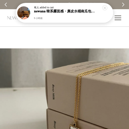
【分享購物評價💬】贈$30元購物金
有人
added to cart
𝐧𝐞𝐰𝐚𝐧𝐚 韓系霧面感・麂皮水桶南瓜包｜通勤日常包｜高級皮革｜現貨＋預購【nk62】
9 小時前