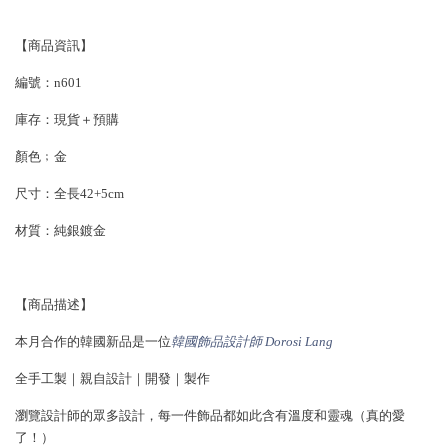
【商品資訊】
編號：n601
庫存：現貨＋預購
顏色﹔金
尺寸：全長42+5cm
材質：
純銀鍍金
【商品描述】
本月合作的韓國新品是一位
韓國飾品設計師 Dorosi Lang
全手工製｜親自設計｜開發｜製作
瀏覽設計師的眾多設計，每一件飾品都如此含有溫度和靈魂（真的愛
了！）