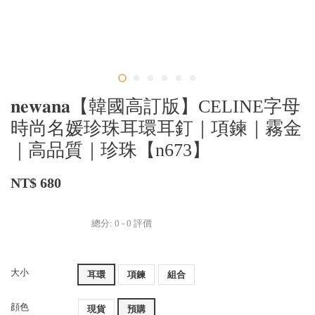
𝐧𝐞𝐰𝐚𝐧𝐚【韓國高訂版】CELINE字母
時尚名媛珍珠耳環耳釘｜項鍊｜霧金
｜高品質｜珍珠【n673】
NT$ 680
總分:
0
-
0
評價
大小
耳環
項鍊
組合
顔色
現貨
預購