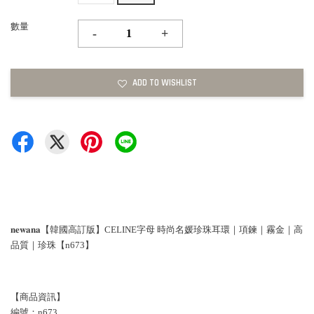
數量
-
+
ADD TO WISHLIST
𝐧𝐞𝐰𝐚𝐧𝐚【韓國高訂版】CELINE字母 時尚名媛珍珠耳環｜項鍊｜霧金｜高
品質｜珍珠【n673】
【商品資訊】
編號：n673