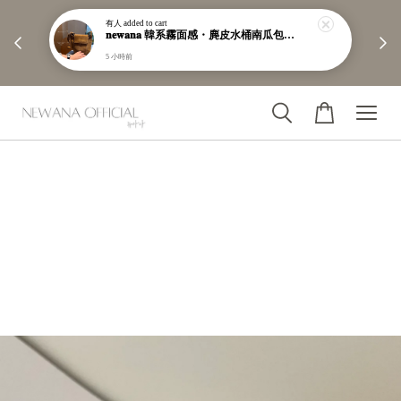
有人
added to cart
        【分享購物評價💬】贈$30元購物金

𝐧𝐞𝐰𝐚𝐧𝐚 韓系霧面感・麂皮水桶南瓜包｜通勤日常包｜高級皮革｜現貨＋預購【nk62】
5 小時前