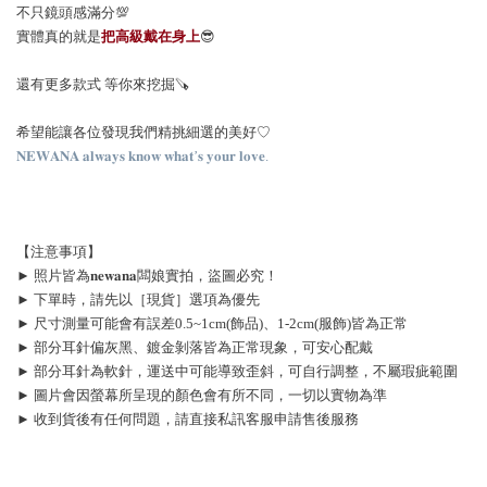
不只鏡頭感滿分💯
實體真的就是
把高級戴在身上
😎
還有更多款式 等你來挖掘🪚
希望能讓各位發現我們精挑細選的美好♡
𝐍𝐄𝐖𝐀𝐍𝐀 𝐚𝐥𝐰𝐚𝐲𝐬 𝐤𝐧𝐨𝐰 𝐰𝐡𝐚𝐭’𝐬 𝐲𝐨𝐮𝐫 𝐥𝐨𝐯𝐞.
【注意事項】
► 照片皆為𝐧𝐞𝐰𝐚𝐧𝐚闆娘實拍，盜圖必究！
► 下單時，請先以［現貨］選項為優先
► 尺寸測量可能會有誤差0.5~1cm(飾品)、1-2cm(服飾)皆為正常
► 部分耳針偏灰黑、鍍金剝落皆為正常現象，可安心配戴
► 部分耳針為軟針，運送中可能導致歪斜，可自行調整，不屬瑕疵範圍
► 圖片會因螢幕所呈現的顏色會有所不同，一切以實物為準
► 收到貨後有任何問題，請直接私訊客服申請售後服務