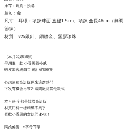
庫存：現貨＋預購
：
金
顏色
尺寸：
耳環＋項鍊球面 直徑1.5cm、項鍊 全長46cm（無調
節練）
材質：
925銀針、銅鍍金、塑膠珍珠
【本月闆娘聊聊】
早期進一款 小香風菱格戒
蝦皮加官網銷售 總計破800隻
心想這種高訂版原來這麽熱門
下次有機會再來叫這間廠商其他款式
本月份 全都是韓國高訂版
材質用料一樣精緻不馬乎
喜歡小香風的女孩們 必收！
闆娘偏愛L.V字母耳環