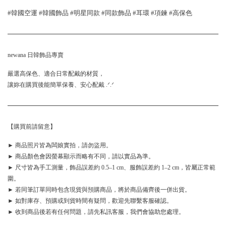
#韓國空運 #韓國飾品 #明星同款 #同款飾品 #耳環 #項鍊 #高保色 
newana 日韓飾品專賣
嚴選高保色、適合日常配戴的材質，
讓妳在購買後能簡單保養、安心配戴 .ᐟ.ᐟ
【購買前請留意】
► 商品照片皆為闆娘實拍，請勿盜用。
► 商品顏色會因螢幕顯示而略有不同，請以實品為準。
► 尺寸皆為手工測量，飾品誤差約 0.5–1 cm、服飾誤差約 1–2 cm，皆屬正常範
圍。
► 若同筆訂單同時包含現貨與預購商品，將於商品備齊後一併出貨。
► 如對庫存、預購或到貨時間有疑問，歡迎先聯繫客服確認。
► 收到商品後若有任何問題，請先私訊客服，我們會協助您處理。