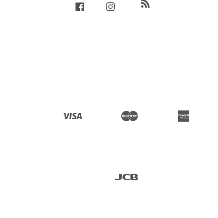
RSS
Facebook
Instagram
Visa
Master
American 
Express
JCB