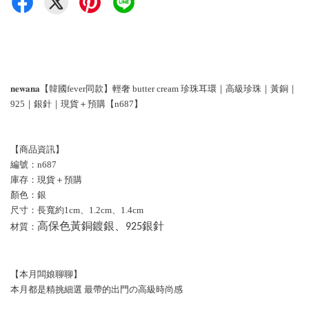
𝐧𝐞𝐰𝐚𝐧𝐚【韓國fever同款】輕奢 butter cream 珍珠耳環｜高級珍珠｜黃銅｜
925｜銀針｜現貨＋預購【n687】
【商品資訊】
編號：n687
庫存：現貨＋預購
顏色：銀
尺寸：長寬約1cm、1.2cm、1.4cm
材質：
高保色黃銅鍍銀、925銀針
【本月闆娘聊聊】
本月都是精挑細選 最帶的出門の高級時尚感