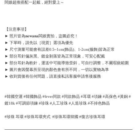
闆娘超推搭配一起戴，絕對愛上～
【注意事項】
► 照片皆為𝐧𝐞𝐰𝐚𝐧𝐚闆娘實拍，盜圖必究！
► 下單時，請先以［現貨］選項為優先
► 尺寸測量可能會有誤差0.5~1cm(飾品)、1-2cm(服飾)皆為正常
► 部分耳針偏灰黑、鍍金剝落皆為正常現象，可安心配戴
► 部分耳針為軟針，運送中可能導致歪斜，可自行調整，不屬瑕疵範圍
► 圖片會因螢幕所呈現的顏色會有所不同，一切以實物為準
► 收到貨後有任何問題，請直接私訊客服申請售後服務
#韓國空運 #韓國飾品 #fever同款 #同款飾品 #耳環 #項鍊 #高保色 #黃銅 #
鍍18k #可調節項鍊 #珍珠 #人工珍珠 #人造珍珠 #不掉色飾品 
#珍珠 耳環 #珍珠耳環夾式  #珍珠耳環韓國 #復古珍珠耳環 