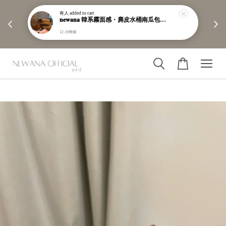
有人
added to cart
        【分享購物評價💬】贈$30元購物金

𝐧𝐞𝐰𝐚𝐧𝐚 韓系霧面感・麂皮水桶南瓜包｜通勤日常包｜高級皮革｜現貨＋預購【nk62】
12 小時前