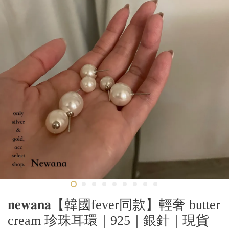
𝐧𝐞𝐰𝐚𝐧𝐚【韓國fever同款】輕奢 butter
cream 珍珠耳環｜925｜銀針｜現貨