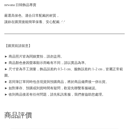
newana 日韓飾品專賣
嚴選高保色、適合日常配戴的材質，
讓妳在購買後能簡單保養、安心配戴 .ᐟ.ᐟ
【購買前請留意】
► 商品照片皆為闆娘實拍，請勿盜用。
► 商品顏色會因螢幕顯示而略有不同，請以實品為準。
► 尺寸皆為手工測量，飾品誤差約 0.5–1 cm、服飾誤差約 1–2 cm，皆屬正常範
圍。
► 若同筆訂單同時包含現貨與預購商品，將於商品備齊後一併出貨。
► 如對庫存、預購或到貨時間有疑問，歡迎先聯繫客服確認。
► 收到商品後若有任何問題，請先私訊客服，我們會協助您處理。
商品評價