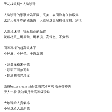
天花板級別!! 人造珍珠
人造珍珠的形狀皆為正圓、完美，表面沒有任何瑕疵
比起天然珍珠的嬌嫩感，人造珍珠更耐得住摩擦、刮痕
人造珍珠理＿等級最高的品質
黃銅材質＿耐腐蝕、耐磨損、高保色、不變形
同等專櫃的超高級水平
不掉皮、不掉色、手感溫潤
・超舒服粉末手感
・顆顆正圓無死角
・飽滿圓潤光澤度
微微butter cream with 微消光冷萃灰 兩色都神美
旁人一看 就知道是最高等級珍珠
大珍珠給人貴氣感
小珍珠給人清新感