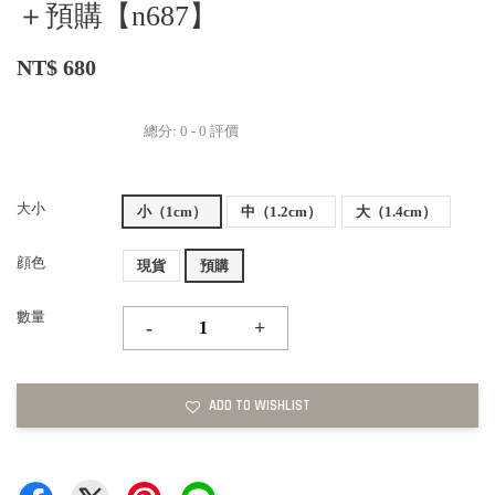
＋預購【n687】
NT$ 680
總分:
0
-
0
評價
大小
小（1cm）
中（1.2cm）
大（1.4cm）
顔色
現貨
預購
數量
-
+
ADD TO WISHLIST