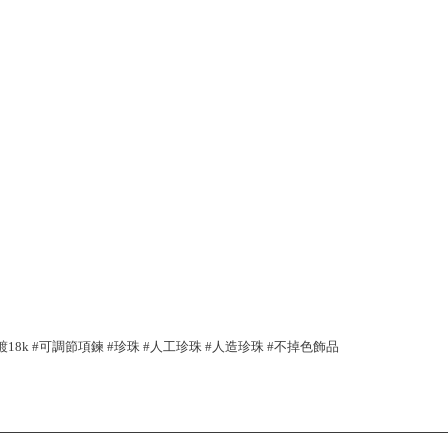
#鍍18k #可調節項鍊 #珍珠 #人工珍珠 #人造珍珠 #不掉色飾品 