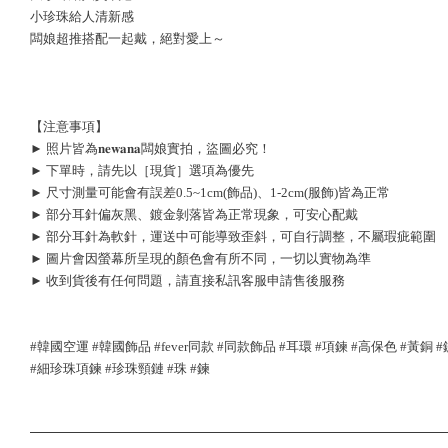
小珍珠給人清新感
闆娘超推搭配一起戴，絕對愛上～
【注意事項】
► 照片皆為𝐧𝐞𝐰𝐚𝐧𝐚闆娘實拍，盜圖必究！
► 下單時，請先以［現貨］選項為優先
► 尺寸測量可能會有誤差0.5~1cm(飾品)、1-2cm(服飾)皆為正常
► 部分耳針偏灰黑、鍍金剝落皆為正常現象，可安心配戴
► 部分耳針為軟針，運送中可能導致歪斜，可自行調整，不屬瑕疵範圍
► 圖片會因螢幕所呈現的顏色會有所不同，一切以實物為準
► 收到貨後有任何問題，請直接私訊客服申請售後服務
#韓國空運 #韓國飾品 #fever同款 #同款飾品 #耳環 #項鍊 #高保色 #黃銅 
#細珍珠項鍊 #珍珠頸鏈 #珠 #鍊 