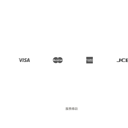
Visa
Master
American 
JC
Express
服務條款