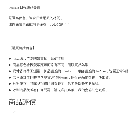
newana 日韓飾品專賣
嚴選高保色、適合日常配戴的材質，
讓妳在購買後能簡單保養、安心配戴 .ᐟ.ᐟ
【購買前請留意】
► 商品照片皆為闆娘實拍，請勿盜用。
► 商品顏色會因螢幕顯示而略有不同，請以實品為準。
► 尺寸皆為手工測量，飾品誤差約 0.5–1 cm、服飾誤差約 1–2 cm，皆屬正常範
► 若同筆訂單同時包含現貨與預購商品，將於商品備齊後一併出貨。
► 如對庫存、預購或到貨時間有疑問，歡迎先聯繫客服確認。
► 收到商品後若有任何問題，請先私訊客服，我們會協助您處理。
商品評價