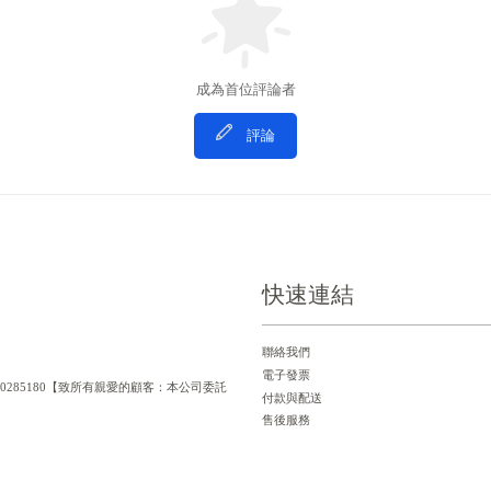
成為首位評論者
評論
快速連結
聯絡我們
電子發票
統一編號：90285180【致所有親愛的顧客：本公司委託
付款與配送
售後服務