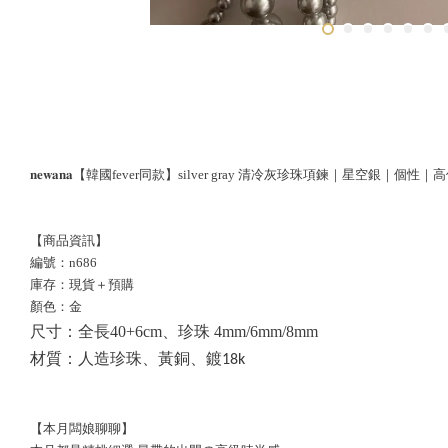
𝐧𝐞𝐰𝐚𝐧𝐚【韓國fever同款】silver gray 清冷灰珍珠項鍊｜星空銀
【商品資訊】
編號：n686
庫存：現貨＋預購
顏色：金
尺寸：全長40+6cm、珍珠 4mm/6mm/8mm
材質：
人造珍珠、黃銅、鍍18k
【本月闆娘聊聊】