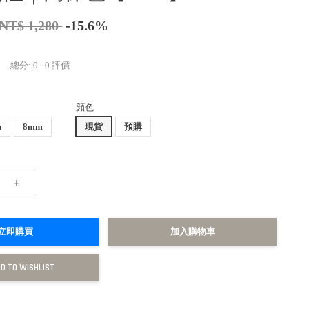
NT$ 1,280
-15.6%
總分:
0
-
0
評價
顔色
m
8mm
現貨
預購
+
立即購買
加入購物車
D TO WISHLIST