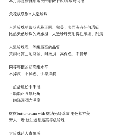
本月都是精挑細選 最帶的出門の高級時尚感
天花板級別!! 人造珍珠
人造珍珠的形狀皆為正圓、完美，表面沒有任何瑕疵
比起天然珍珠的嬌嫩感，人造珍珠更耐得住摩擦、刮痕
人造珍珠理＿等級最高的品質
黃銅材質＿耐腐蝕、耐磨損、高保色、不變形
同等專櫃的超高級水平
不掉皮、不掉色、手感溫潤
・超舒服粉末手感
・顆顆正圓無死角
・飽滿圓潤光澤度
微微butter cream with 微消光冷萃灰 兩色都神美
旁人一看 就知道是最高等級珍珠
大珍珠給人貴氣感