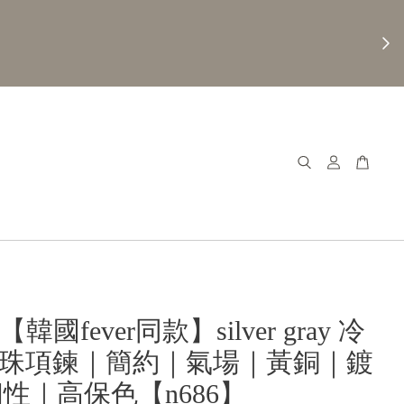
𝐧𝐚【韓國fever同款】silver gray 冷
珍珠項鍊｜簡約｜氣場｜黃銅｜鍍
個性｜高保色【n686】