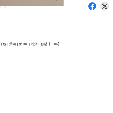
｜個性｜高保色｜黃銅｜鍍18k｜現貨＋預購【n686】