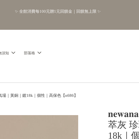
        【分享購物評價💬】贈$30元購物金

物須知
部落格
項鍊｜簡約｜氣場｜黃銅｜鍍18k｜個性｜高保色【n686】
𝐧𝐞𝐰
萃灰 
18k｜