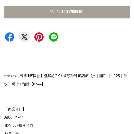
ADD TO WISHLIST
𝐧𝐞𝐰𝐚𝐧𝐚【韓國INS同款】疊戴超OK！單顆珍珠可調節戒指｜開口戒｜925｜珍
珠｜現貨＋預購【n744】
【商品資訊】
編號：n744
庫存：現貨＋預購
顏色：銀