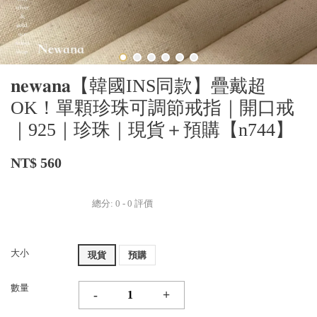
𝐧𝐞𝐰𝐚𝐧𝐚【韓國INS同款】疊戴超
OK！單顆珍珠可調節戒指｜開口戒
｜925｜珍珠｜現貨＋預購【n744】
NT$ 560
總分:
0
-
0
評價
大小
現貨
預購
數量
-
+