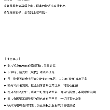
這幾天戴新款耳環上班，同事們驚呼完直接包色

給你滿滿面子，走在路上都有風～
【注意事項】
► 照片皆為𝐧𝐞𝐰𝐚𝐧𝐚闆娘實拍，盜圖必究！
► 下單時，請先以［現貨］選項為優先
► 尺寸測量可能會有誤差0.5~1cm(飾品)、1-2cm(服飾)皆為正常
► 部分耳針偏灰黑、鍍金剝落皆為正常現象，可安心配戴
► 部分耳針為軟針，運送中可能導致歪斜，可自行調整，不屬瑕疵範圍
► 圖片會因螢幕所呈現的顏色會有所不同，一切以實物為準
► 收到貨後有任何問題，請直接私訊客服申請售後服務