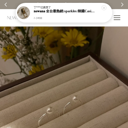
【分享購物評價💬】贈$30元購物金
丁***
已購買了
𝐧𝐞𝐰𝐚𝐧𝐚 全台最熱銷:sparkles:韓國Casio防潑水金屬錶:sparkles:就在本店
2 小時前