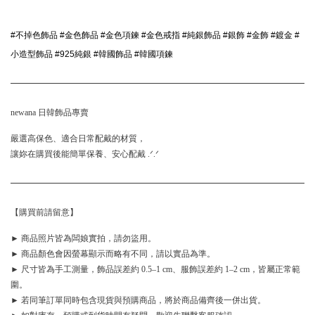
#不掉色飾品 #金色飾品 #金色項鍊 #金色戒指 #純銀飾品 #銀飾 #金飾 #鍍金 #
小造型飾品
 #925純銀 #韓國飾品 #韓國項鍊 
newana 日韓飾品專賣
嚴選高保色、適合日常配戴的材質，
讓妳在購買後能簡單保養、安心配戴 .ᐟ.ᐟ
【購買前請留意】
► 商品照片皆為闆娘實拍，請勿盜用。
► 商品顏色會因螢幕顯示而略有不同，請以實品為準。
► 尺寸皆為手工測量，飾品誤差約 0.5–1 cm、服飾誤差約 1–2 cm，皆屬正常範
圍。
► 若同筆訂單同時包含現貨與預購商品，將於商品備齊後一併出貨。