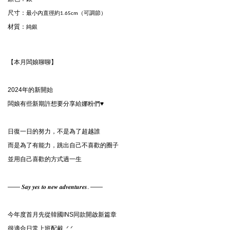
尺寸
：
最小內直徑約1.65cm（可調節）
材質：
純銀
【本月闆娘聊聊】
2024年的新開始

闆娘有些新期許想要分享給娜粉們♥

日復一日的努力，不是為了超越誰

而是為了有能力，跳出自己不喜歡的圈子

並用自己喜歡的方式過一生

—— 𝑺𝒂𝒚 𝒚𝒆𝒔 𝒕𝒐 𝒏𝒆𝒘 𝒂𝒅𝒗𝒆𝒏𝒕𝒖𝒓𝒆𝒔. ——

今年度首月先從韓國INS同款開啟新篇章

很適合日常上班配戴 .ᐟ‪‪‪.ᐟ‪‪‪
