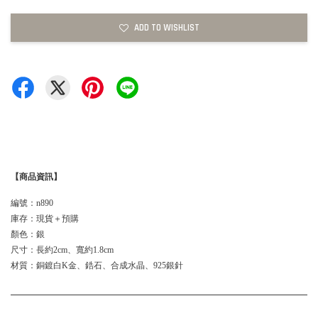
ADD TO WISHLIST
【商品資訊】
編號：n890
庫存：現貨＋預購
顏色：銀
尺寸：長約2cm、寬約1.8cm
材質：銅鍍白K金、鋯石、合成水晶、925銀針