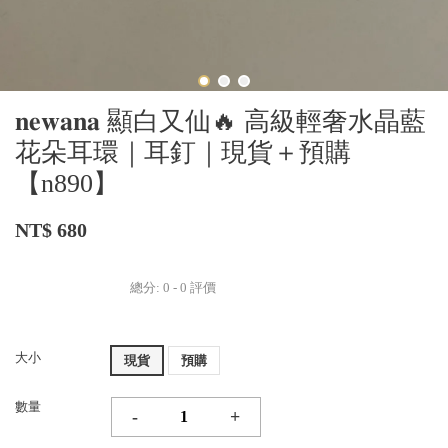
𝐧𝐞𝐰𝐚𝐧𝐚 顯白又仙🔥 高級輕奢水晶藍
花朵耳環｜耳釘｜現貨＋預購
【n890】
NT$ 680
總分:
0
-
0
評價
大小
現貨
預購
數量
-
+