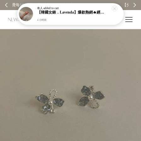
【分享購物評價💬】贈$30元購物金
有人
added to cart
【韓國女錶．Lavenda】爆款熱銷🔥經典之作老錢風編織紋理奢華金錶【nk64】
4 小時前