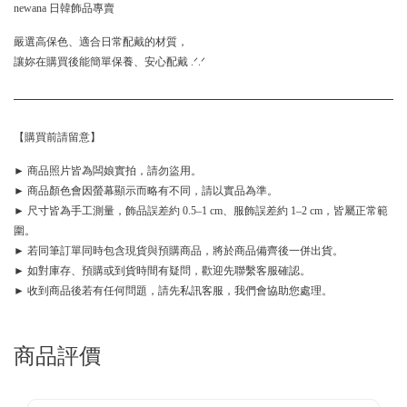
newana 日韓飾品專賣
嚴選高保色、適合日常配戴的材質，
讓妳在購買後能簡單保養、安心配戴 .ᐟ.ᐟ
【購買前請留意】
► 商品照片皆為闆娘實拍，請勿盜用。
► 商品顏色會因螢幕顯示而略有不同，請以實品為準。
► 尺寸皆為手工測量，飾品誤差約 0.5–1 cm、服飾誤差約 1–2 cm，皆屬正常範
圍。
► 若同筆訂單同時包含現貨與預購商品，將於商品備齊後一併出貨。
► 如對庫存、預購或到貨時間有疑問，歡迎先聯繫客服確認。
► 收到商品後若有任何問題，請先私訊客服，我們會協助您處理。
商品評價