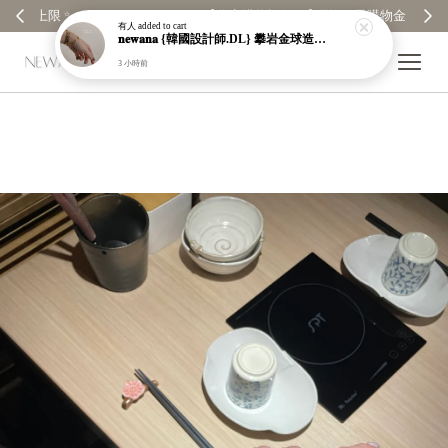
【分享購物評價💬】贈$30元購物金
有人
added to cart
𝐧𝐞𝐰𝐚𝐧𝐚 {韓國設計師.DL} 攀岩金球造型手鍊｜吊墜｜墜飾｜金色｜純銀鍍金｜手鏈｜現貨＋預購【n606】
3 小時前