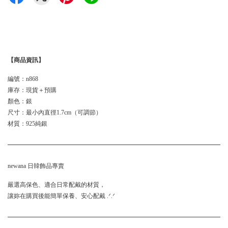
【商品資訊】
編號：n868
庫存：現貨＋預購
顏色：銀
尺寸：最小內直徑1.7cm（可調節）
材質：925純銀
newana 日韓飾品專賣
嚴選高保色、適合日常配戴的材質，
讓妳在購買後能簡單保養、安心配戴 .ᐟ.ᐟ