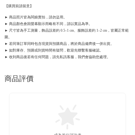
【購買前請留意】
► 商品照片皆為闆娘實拍，請勿盜用。
► 商品顏色會因螢幕顯示而略有不同，請以實品為準。
► 尺寸皆為手工測量，飾品誤差約 0.5–1 cm、服飾誤差約 1–2 cm，皆屬正常範
圍。
► 若同筆訂單同時包含現貨與預購商品，將於商品備齊後一併出貨。
► 如對庫存、預購或到貨時間有疑問，歡迎先聯繫客服確認。
► 收到商品後若有任何問題，請先私訊客服，我們會協助您處理。
商品評價