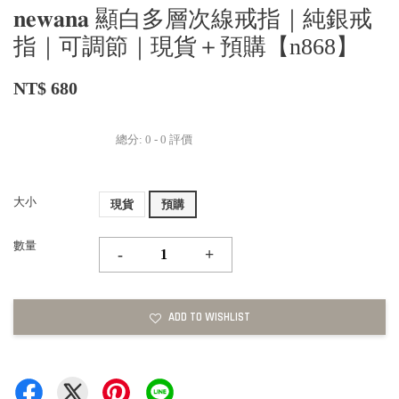
𝐧𝐞𝐰𝐚𝐧𝐚 顯白多層次線戒指｜純銀戒
指｜可調節｜現貨＋預購【n868】
NT$ 680
總分:
0
-
0
評價
大小
現貨
預購
數量
-
+
ADD TO WISHLIST