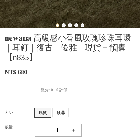
𝐧𝐞𝐰𝐚𝐧𝐚 高級感小香風玫瑰珍珠耳環
｜耳釘｜復古｜優雅｜現貨＋預購
【n835】
NT$ 680
總分:
0
-
0
評價
大小
現貨
預購
數量
-
+