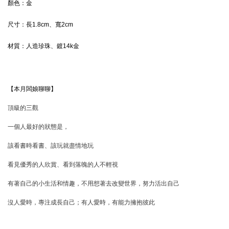
顏色：
金
尺寸：
長1.8cm、寬2cm
材質：
人造珍珠、鍍14k金
【本月闆娘聊聊】
頂級的三觀
一個人最好的狀態是，
該看書時看書、該玩就盡情地玩
看見優秀的人欣賞、看到落魄的人不輕視
有著自己的小生活和情趣，不用想著去改變世界，努力活出自己
沒人愛時，專注成長自己；有人愛時，有能力擁抱彼此