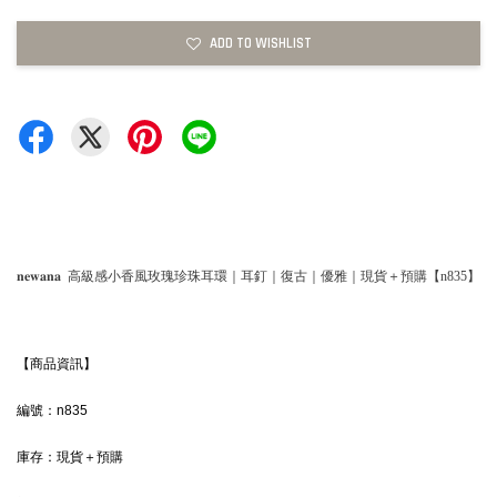
ADD TO WISHLIST
𝐧𝐞𝐰𝐚𝐧𝐚 高級感小香風玫瑰珍珠耳環｜耳釘｜復古｜優雅｜現貨＋預購【n835】
【商品資訊】
編號：n835
庫存：現貨＋預購