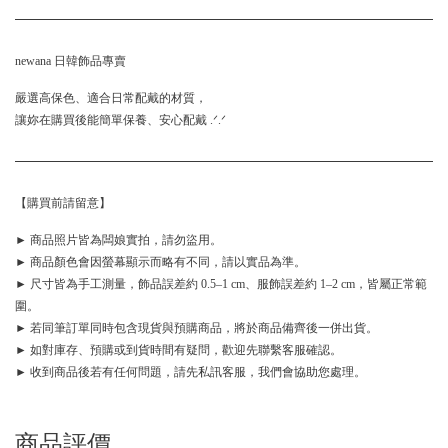
newana 日韓飾品專賣
嚴選高保色、適合日常配戴的材質，
讓妳在購買後能簡單保養、安心配戴 .ᐟ.ᐟ
【購買前請留意】
► 商品照片皆為闆娘實拍，請勿盜用。
► 商品顏色會因螢幕顯示而略有不同，請以實品為準。
► 尺寸皆為手工測量，飾品誤差約 0.5–1 cm、服飾誤差約 1–2 cm，皆屬正常範
圍。
► 若同筆訂單同時包含現貨與預購商品，將於商品備齊後一併出貨。
► 如對庫存、預購或到貨時間有疑問，歡迎先聯繫客服確認。
► 收到商品後若有任何問題，請先私訊客服，我們會協助您處理。
商品評價