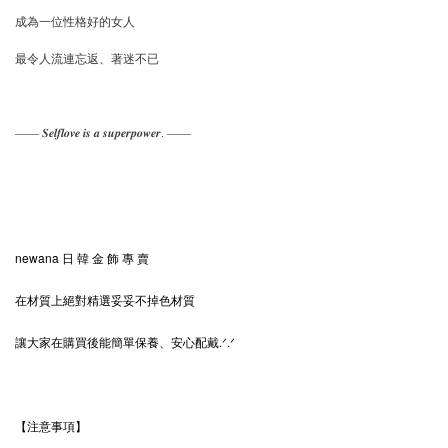
成為一位性格好的女人
最令人流連忘返、著迷不已
—— 𝑺𝒆𝒍𝒇𝒍𝒐𝒗𝒆 𝒊𝒔 𝒂 𝒔𝒖𝒑𝒆𝒓𝒑𝒐𝒘𝒆𝒓. ——
newana 日 韓 金 飾 專 賣
在材質上絕對精選妥妥不掉色材質
讓大家在購買後能簡單保養、安心配戴.ᐟ‪‪‪.ᐟ
【注意事項】