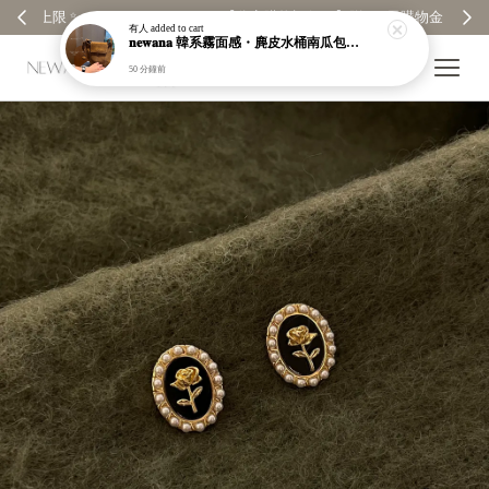
【分享購物評價💬】贈$30元購物金
有人
added to cart
𝐧𝐞𝐰𝐚𝐧𝐚 韓系霧面感・麂皮水桶南瓜包｜通勤日常包｜高級皮革｜現貨＋預購【nk62】
50 分鐘前