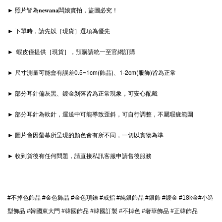
► 照片皆為𝐧𝐞𝐰𝐚𝐧𝐚闆娘實拍，盜圖必究！
► 下單時，請先以［現貨］選項為優先
► 蝦皮僅提供［現貨］，預購請統一至官網訂購
► 尺寸測量可能會有誤差0.5~1cm(飾品)、1-2cm(服飾)皆為正常
► 部分耳針偏灰黑、鍍金剝落皆為正常現象，可安心配戴
► 部分耳針為軟針，運送中可能導致歪斜，可自行調整，不屬瑕疵範圍
► 圖片會因螢幕所呈現的顏色會有所不同，一切以實物為準
► 收到貨後有任何問題，請直接私訊客服申請售後服務
#不掉色飾品 #金色飾品 #金色項鍊 #戒指 #純銀飾品 #銀飾 #鍍金 #18k金#小造
型飾品 #韓國東大門 #韓國飾品 #韓國訂製 #不掉色 #奢華飾品 #正韓飾品 