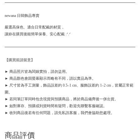
newana 日韓飾品專賣
嚴選高保色、適合日常配戴的材質，
讓妳在購買後能簡單保養、安心配戴 .ᐟ.ᐟ
【購買前請留意】
► 商品照片皆為闆娘實拍，請勿盜用。
► 商品顏色會因螢幕顯示而略有不同，請以實品為準。
► 尺寸皆為手工測量，飾品誤差約 0.5–1 cm、服飾誤差約 1–2 cm，皆屬正常範
圍。
► 若同筆訂單同時包含現貨與預購商品，將於商品備齊後一併出貨。
► 如對庫存、預購或到貨時間有疑問，歡迎先聯繫客服確認。
► 收到商品後若有任何問題，請先私訊客服，我們會協助您處理。
商品評價