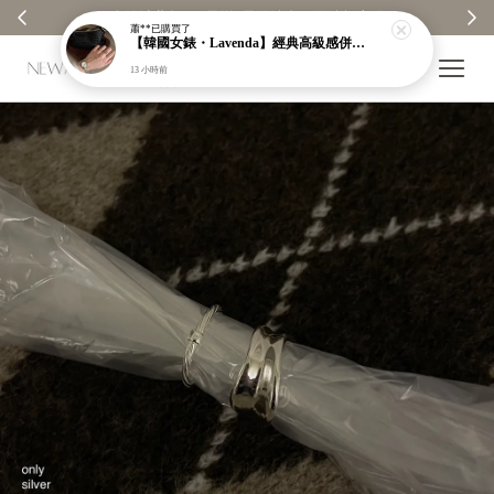
【分享購物評價💬】贈$30元購物金
蕭**
已購買了
【韓國女錶・Lavenda】經典高級感併接色羅馬錶｜磨砂細閃錶面｜一看就很貴【nk61】
13 小時前