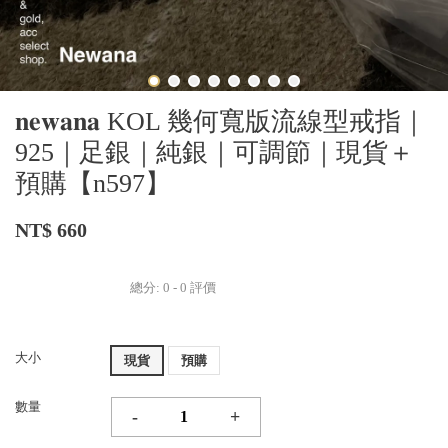
𝐧𝐞𝐰𝐚𝐧𝐚 KOL 幾何寬版流線型戒指｜
925｜足銀｜純銀｜可調節｜現貨＋
預購【n597】
NT$ 660
總分:
0
-
0
評價
大小
現貨
預購
數量
-
+