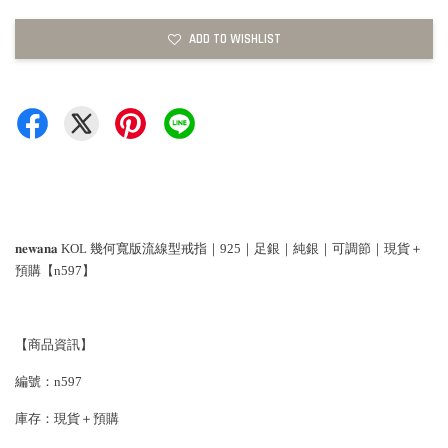
ADD TO WISHLIST
𝐧𝐞𝐰𝐚𝐧𝐚 KOL 幾何寬版流線型戒指｜925｜足銀｜純銀｜可調節｜現貨＋
預購【n597】
【商品資訊】
編號：n597
庫存：現貨＋預購