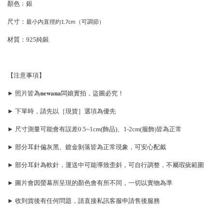
顏色﹔銀
尺寸：
最小內直徑約1.7cm（可調節）
材質：925純銀
【注意事項】
► 照片皆為𝐧𝐞𝐰𝐚𝐧𝐚闆娘實拍，盜圖必究！
► 下單時，請先以［現貨］選項為優先
► 尺寸測量可能會有誤差0.5~1cm(飾品)、1-2cm(服飾)皆為正常
► 部分耳針偏灰黑、鍍金剝落皆為正常現象，可安心配戴
► 部分耳針為軟針，運送中可能導致歪斜，可自行調整，不屬瑕疵範圍
► 圖片會因螢幕所呈現的顏色會有所不同，一切以實物為準
► 收到貨後有任何問題，請直接私訊客服申請售後服務