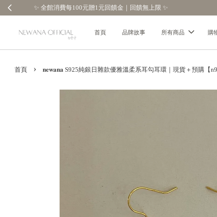
首頁
品牌故事
所有商品
購
›
首頁
𝐧𝐞𝐰𝐚𝐧𝐚 S925純銀日雜款優雅溫柔系耳勾耳環｜現貨＋預購【n