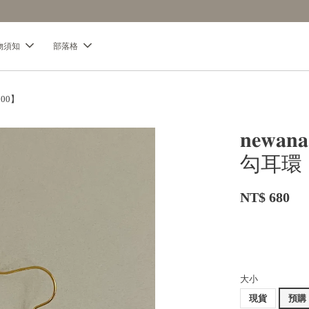
【分享購物評價💬】贈$30元購物金
物須知
部落格
900】
𝐧𝐞
勾耳環
NT$ 680
大小
現貨
預購