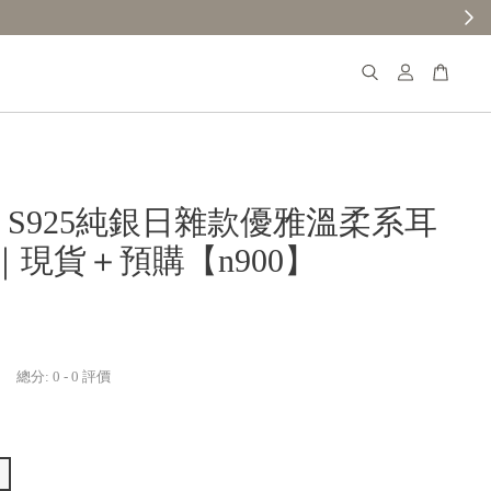
𝐚𝐧𝐚 S925純銀日雜款優雅溫柔系耳
｜現貨＋預購【n900】
總分:
0
-
0
評價