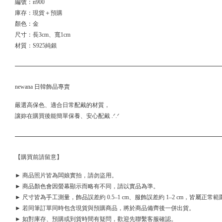
編號：n900
庫存：現貨＋預購
顏色：金
尺寸：長3cm、寬1cm
材質：S925純銀
newana 日韓飾品專賣
嚴選高保色、適合日常配戴的材質，
讓妳在購買後能簡單保養、安心配戴 .ᐟ.ᐟ
【購買前請留意】
► 商品照片皆為闆娘實拍，請勿盜用。
► 商品顏色會因螢幕顯示而略有不同，請以實品為準。
► 尺寸皆為手工測量，飾品誤差約 0.5–1 cm、服飾誤差約 1–2 cm，皆屬正常範
► 若同筆訂單同時包含現貨與預購商品，將於商品備齊後一併出貨。
► 如對庫存、預購或到貨時間有疑問，歡迎先聯繫客服確認。