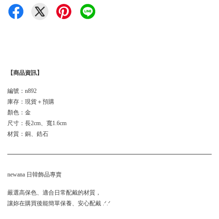
【商品資訊】
編號：n892
庫存：現貨＋預購
顏色：金
尺寸：長2cm、寬1.6cm
材質：銅、鋯石
newana 日韓飾品專賣
嚴選高保色、適合日常配戴的材質，
讓妳在購買後能簡單保養、安心配戴 .ᐟ.ᐟ