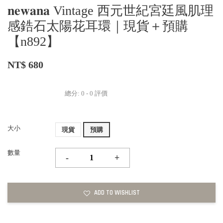
𝐧𝐞𝐰𝐚𝐧𝐚 Vintage 西元世紀宮廷風肌理
感鋯石太陽花耳環｜現貨＋預購
【n892】
NT$ 680
總分:
0
-
0
評價
大小
現貨
預購
數量
-
+
ADD TO WISHLIST