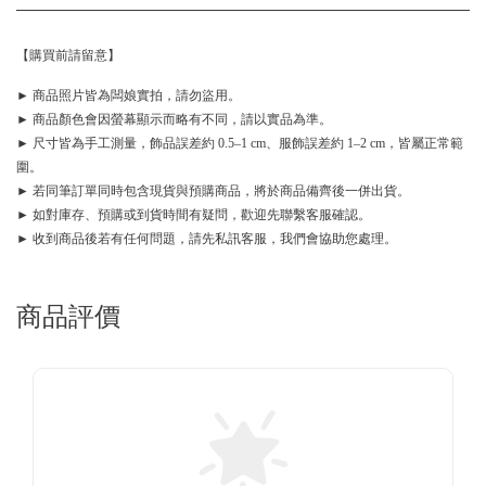
【購買前請留意】
► 商品照片皆為闆娘實拍，請勿盜用。
► 商品顏色會因螢幕顯示而略有不同，請以實品為準。
► 尺寸皆為手工測量，飾品誤差約 0.5–1 cm、服飾誤差約 1–2 cm，皆屬正常範
圍。
► 若同筆訂單同時包含現貨與預購商品，將於商品備齊後一併出貨。
► 如對庫存、預購或到貨時間有疑問，歡迎先聯繫客服確認。
► 收到商品後若有任何問題，請先私訊客服，我們會協助您處理。
商品評價