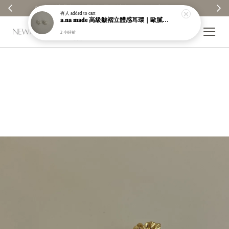
【分享購物評價💬】贈$30元購物金
有人
added to cart
𝐚.𝐧𝐚 𝐦𝐚𝐝𝐞 高級皺褶立體感耳環｜歐膩自訂款｜限量販售｜售完不補【a003】
2 小時前