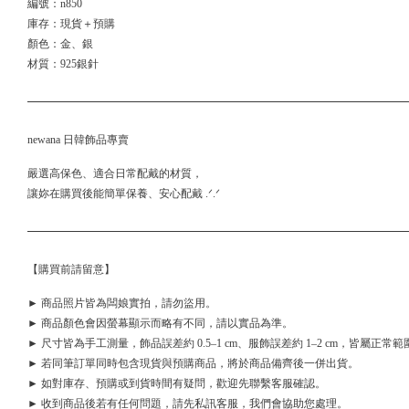
編號：n850
庫存：現貨＋預購
顏色：金、銀
材質：925銀針
newana 日韓飾品專賣
嚴選高保色、適合日常配戴的材質，
讓妳在購買後能簡單保養、安心配戴 .ᐟ.ᐟ
【購買前請留意】
► 商品照片皆為闆娘實拍，請勿盜用。
► 商品顏色會因螢幕顯示而略有不同，請以實品為準。
► 尺寸皆為手工測量，飾品誤差約 0.5–1 cm、服飾誤差約 1–2 cm，皆屬正常範
► 若同筆訂單同時包含現貨與預購商品，將於商品備齊後一併出貨。
► 如對庫存、預購或到貨時間有疑問，歡迎先聯繫客服確認。
► 收到商品後若有任何問題，請先私訊客服，我們會協助您處理。