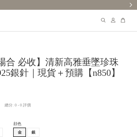
場合 必收】清新高雅垂墜珍珠
25銀針｜現貨＋預購【n850】
總分:
0
-
0
評價
顔色
金
銀