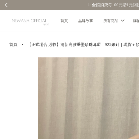
首頁
品牌故事
所有商品
購
›
首頁
【正式場合 必收】清新高雅垂墜珍珠耳環｜925銀針｜現貨＋預購