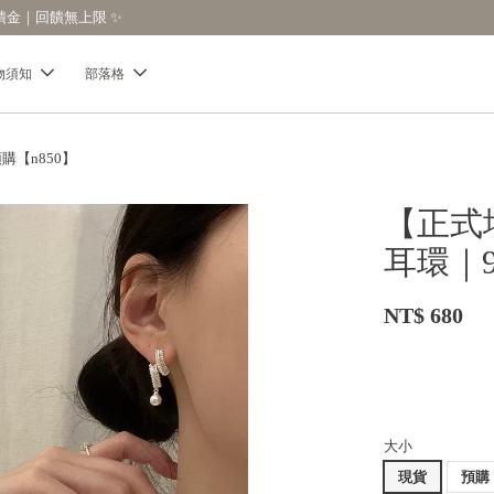
【分享購物評價💬】贈$30元購物金
物須知
部落格
【n850】
【正式
耳環｜9
NT$ 680
大小
現貨
預購