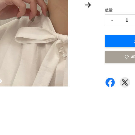
數量
-
AD