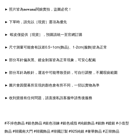
► 照片皆為𝐧𝐞𝐰𝐚𝐧𝐚闆娘實拍，盜圖必究！
► 下單時，請先以［現貨］選項為優先
► 蝦皮僅提供［現貨］，預購請統一至官網訂購
► 尺寸測量可能會有誤差0.5~1cm(飾品)、1-2cm(服飾)皆為正常
► 部分耳針偏灰黑、鍍金剝落皆為正常現象，可安心配戴
► 部分耳針為軟針，運送中可能導致歪斜，可自行調整，不屬瑕疵範圍
► 圖片會因螢幕所呈現的顏色會有所不同，一切以實物為準
► 收到貨後有任何問題，請直接私訊客服申請售後服務
#不掉色飾品 #銀色飾品 #銀色項鍊 #銀色戒指 #純銀飾品 #銀飾 #鍍銀 #小造型
飾品 #韓國南大門 #韓國飾品 #韓國訂製 #925純銀 #奢華飾品 #正韓飾品