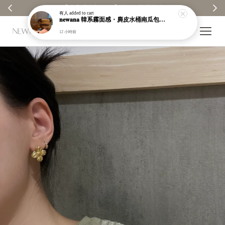
【分享購物評價💬】贈$30元購物金
有人
added to cart
𝐧𝐞𝐰𝐚𝐧𝐚 韓系霧面感・麂皮水桶南瓜包｜通勤日常包｜高級皮革｜現貨＋預購【nk62】
12 小時前