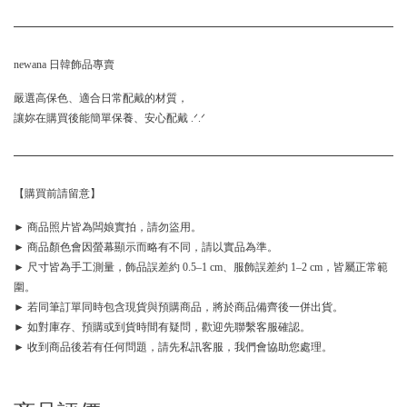
newana 日韓飾品專賣
嚴選高保色、適合日常配戴的材質，
讓妳在購買後能簡單保養、安心配戴 .ᐟ.ᐟ
【購買前請留意】
► 商品照片皆為闆娘實拍，請勿盜用。
► 商品顏色會因螢幕顯示而略有不同，請以實品為準。
► 尺寸皆為手工測量，飾品誤差約 0.5–1 cm、服飾誤差約 1–2 cm，皆屬正常範
圍。
► 若同筆訂單同時包含現貨與預購商品，將於商品備齊後一併出貨。
► 如對庫存、預購或到貨時間有疑問，歡迎先聯繫客服確認。
► 收到商品後若有任何問題，請先私訊客服，我們會協助您處理。