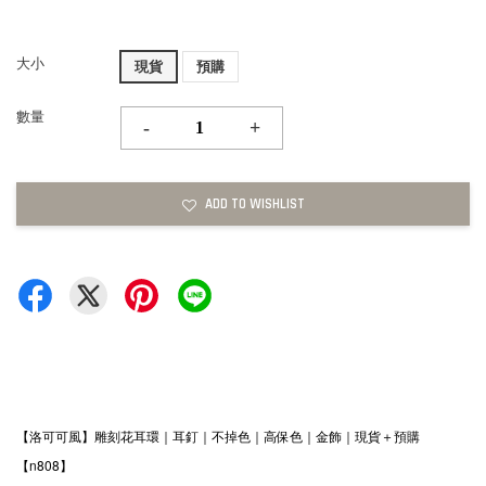
大小
現貨
預購
數量
-
+
ADD TO WISHLIST
【洛可可風】雕刻花耳環｜耳釘｜不掉色｜高保色｜金飾｜現貨＋預購
【n808】