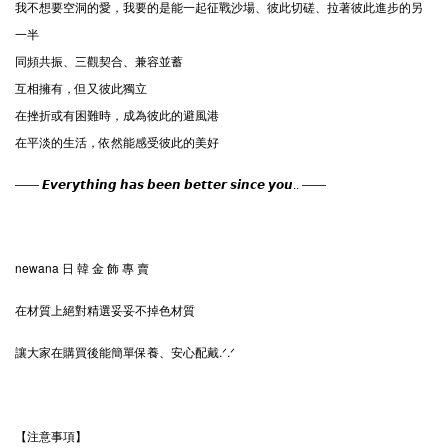
我不想要空洞的愛，我要的是能一起征戰沙場、彼此切磋、拉著彼此進步的另
一半
同頻共振、三觀契合、兼容並蓄
互相擁有，但又彼此獨立
在挫折或有困難時，成為彼此的避風港
在平淡的生活，依然能感受彼此的美好
—— 𝙀𝙫𝙚𝙧𝙮𝙩𝙝𝙞𝙣𝙜 𝙝𝙖𝙨 𝙗𝙚𝙚𝙣 𝙗𝙚𝙩𝙩𝙚𝙧 𝙨𝙞𝙣𝙘𝙚 𝙮𝙤𝙪.. ——
newana 日 韓 金 飾 專 賣
在材質上絕對精選妥妥不掉色材質
讓大家在購買後能簡單保養、安心配戴.ᐟ‪‪‪.ᐟ
【注意事項】