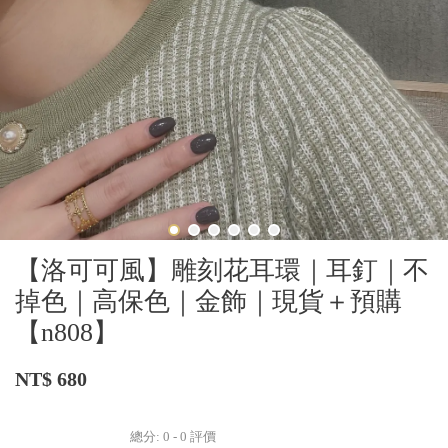
【洛可可風】雕刻花耳環｜耳釘｜不
掉色｜高保色｜金飾｜現貨＋預購
【n808】
NT$ 680
總分:
0
-
0
評價