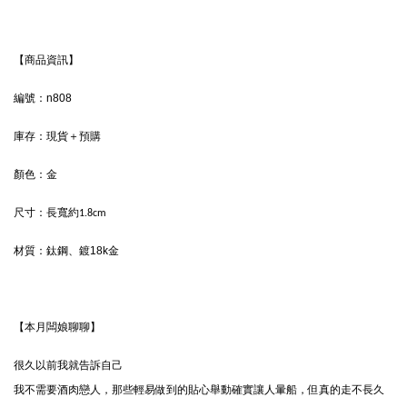
【商品資訊】
編號：n808
庫存：現貨＋預購
顏色：
金
尺寸：
長寬約1.8cm
材質：
鈦鋼、鍍18k金
【本月闆娘聊聊】
很久以前我就告訴自己
我不需要酒肉戀人，那些輕易做到的貼心舉動確實讓人暈船，但真的走不長久