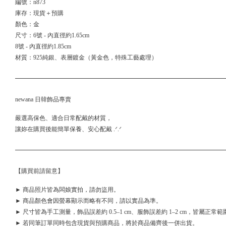
編號：n873
庫存：現貨＋預購
顏色：金
尺寸：6號 - 內直徑約1.65cm
8號 - 內直徑約1.85cm
材質：925純銀、表層鍍金（黃金色，特殊工藝處理）
newana 日韓飾品專賣
嚴選高保色、適合日常配戴的材質，
讓妳在購買後能簡單保養、安心配戴 .ᐟ.ᐟ
【購買前請留意】
► 商品照片皆為闆娘實拍，請勿盜用。
► 商品顏色會因螢幕顯示而略有不同，請以實品為準。
► 尺寸皆為手工測量，飾品誤差約 0.5–1 cm、服飾誤差約 1–2 cm，皆屬正常範
► 若同筆訂單同時包含現貨與預購商品，將於商品備齊後一併出貨。