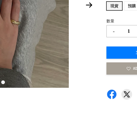
現貨
預購
數量
-
AD