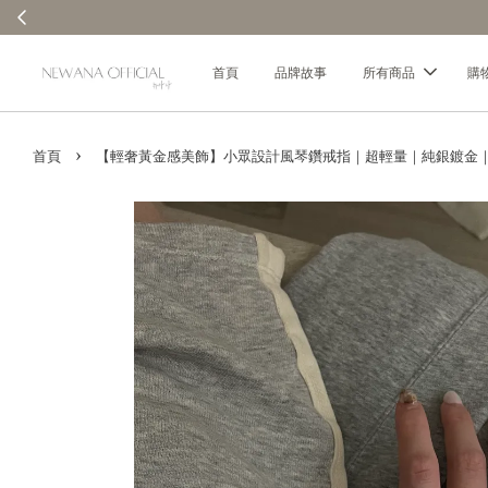
首頁
品牌故事
所有商品
購
›
首頁
【輕奢黃金感美飾】小眾設計風琴鑽戒指｜超輕量｜純銀鍍金｜現