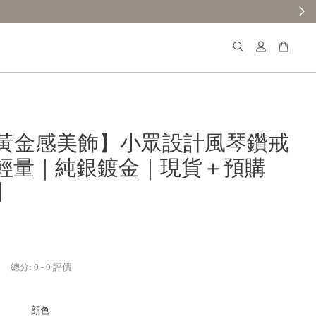
黃金感美飾】小眾設計風琴鑽戒
輕量｜純銀鍍金｜現貨＋預購
3】
總分:
0
-
0
評價
顔色