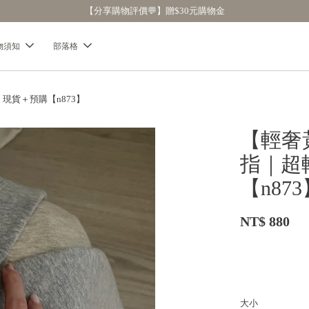
【分享購物評價💬】贈$30元購物金
物須知
部落格
貨＋預購【n873】
【輕奢
指｜超
【n87
NT$ 880
大小