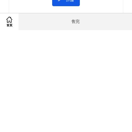
售完
首頁
Copyright © 2018- 2026 Newana Co., Ltd.｜營業人名稱：芯依有限公司｜統一編號：
90285180【致所有親愛的顧客：本公司委託代開發票公司，電子發票將於商品出貨後
開立完成】
快速連結
聯絡我們
電子發票
付款與配送
售後服務