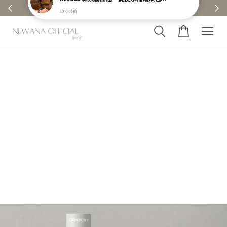
【分享購物評價💬】贈$30元購物金