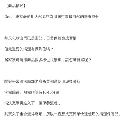
【商品描述】
Deeom秉持著使用天然原料為肌膚打造最自然的營養成分
每天化妝出門已是常態，日常保養也成習慣
但最重要的清潔有做到位嗎？
居家護膚清潔商品很多樣也很繁瑣，該怎麼挑選呢？
闆娘平常清潔臉部老廢角質都是使用泥漿慕斯
洗完臉後、敷完須等待10-15分鐘
清洗完畢再進入下一個保養流程，
其實久了也會覺得麻煩，所以一直想找更簡單快速使用的清潔保養品。