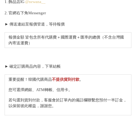
1. 飾品店IG
@newana__
2. 官網右下角Messenger
► 傳送連結至報價管道，等待報價
報價金額 皆包含所有代購費＋國際運費＋匯率的總價（不含台灣國
內寄送運費）
► 確定訂購商品內容，下單結帳
重要提醒！韓國代購商品
不提供貨到付款
。
您可選擇網銀、ATM轉帳、信用卡。
若勾選到貨到付款，客服會於訂單內的備註欄聯繫您預付一半訂金，
以保留彼此權益，謝謝您。