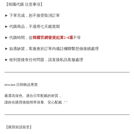
【韓國代購 注意事項】
► 下單完成，恕不接受取消訂單
► 代購商品，不適用七天鑑賞期
► 代購時間，從
韓國官網發貨起算
2-4週
不等
► 如遇缺貨，客服會於訂單內備註欄聯繫您做後續處理
► 收到貨後有任何問題，請直接私訊客服處理
newana 日韓飾品專賣
嚴選高保色、適合日常配戴的材質，
讓妳在購買後能簡單保養、安心配戴 .ᐟ.ᐟ
【購買前請留意】