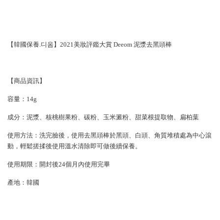
【韓國保養.디옴】2021美妝評鑑大賞 Deeom 泥漿去黑頭棒
【商品資訊】
容量：14g
成分：泥漿、核桃樹果粉、碳粉、玉米澱粉、甜菜根提取物、扁柏葉
使用方法：洗完臉後，使用去黑頭棒於黑頭、白頭、角質堆積處為中心滾
動，輕鬆搓揉後使用溫水清除即可做後續保養。
使用期限：開封後24個月內使用完畢
產地：韓國