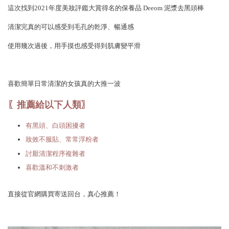
這次找到2021年度美妝評鑑大賞得名的保養品 Deeom 泥漿去黑頭棒
清潔完真的可以感受到毛孔的乾淨、暢通感
使用幾次過後，用手摸也感受得到肌膚變平滑
喜歡簡單日常清潔的女孩真的大推一波
〖推薦給以下人類〗
有黑頭、白頭困擾者
妝效不服貼、常常浮粉者
討厭清潔程序複雜者
喜歡溫和不刺激者
直接從官網購買寄送回台，真心推薦！