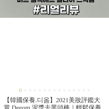
【韓國保養.디옴】2021美妝評鑑大
賞 Deeom 泥漿去黑頭棒｜輕鬆保養