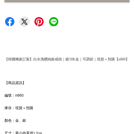
【韓國獨家訂製】白水滴鑽純銀戒指｜鍍18K金｜可調節｜現貨＋預購【n860】
【商品資訊】
編號：n860
庫存：現貨＋預購
顏色：金、銀
尺寸：
最小內直徑1.7cm