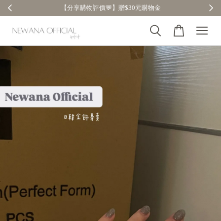
【分享購物評價💬】贈$30元購物金