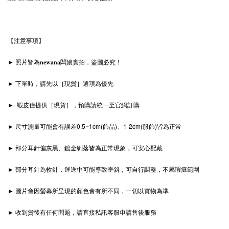
【注意事項】
► 照片皆為𝐧𝐞𝐰𝐚𝐧𝐚闆娘實拍，盜圖必究！
► 下單時，請先以［現貨］選項為優先
► 蝦皮僅提供［現貨］，預購請統一至官網訂購
► 尺寸測量可能會有誤差0.5~1cm(飾品)、1-2cm(服飾)皆為正常
► 部分耳針偏灰黑、鍍金剝落皆為正常現象，可安心配戴
► 部分耳針為軟針，運送中可能導致歪斜，可自行調整，不屬瑕疵範圍
► 圖片會因螢幕所呈現的顏色會有所不同，一切以實物為準
► 收到貨後有任何問題，請直接私訊客服申請售後服務