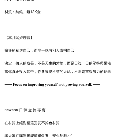
材質：
純銀、鍍18K金
【本月闆娘聊聊】
瘋狂的精進自己，而非一昧向別人證明自己
決定一個人的成長，不是天生的才華，而是日複一日的堅持與累積
當你真正投入其中，你會發現所謂的天賦，不過是重複努力的結果
—— 𝐅𝐨𝐜𝐮𝐬 𝐨𝐧 𝐢𝐦𝐩𝐫𝐨𝐯𝐢𝐧𝐠 𝐲𝐨𝐮𝐫𝐬𝐞𝐥𝐟, 𝐧𝐨𝐭 𝐩𝐫𝐨𝐯𝐢𝐧𝐠 𝐲𝐨𝐮𝐫𝐬𝐞𝐥𝐟. ——
newana 日 韓 金 飾 專 賣
在材質上絕對精選妥妥不掉色材質
讓大家在購買後能簡單保養、安心配戴.ᐟ‪‪‪.ᐟ