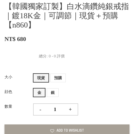
【韓國獨家訂製】白水滴鑽純銀戒指
｜鍍18K金｜可調節｜現貨＋預購
【n860】
NT$ 680
總分:
0
-
0
評價
大小
現貨
預購
顔色
金
銀
數量
-
+
ADD TO WISHLIST