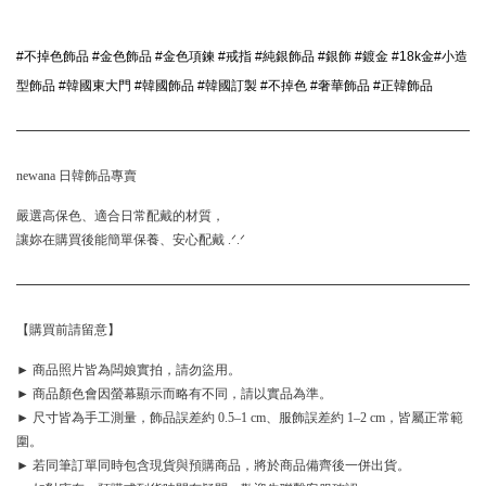
#不掉色飾品 #金色飾品 #金色項鍊 #戒指 #純銀飾品 #銀飾 #鍍金 #18k金#小造
型飾品 #韓國東大門 #韓國飾品 #韓國訂製 #不掉色 #奢華飾品 #正韓飾品
newana 日韓飾品專賣
嚴選高保色、適合日常配戴的材質，
讓妳在購買後能簡單保養、安心配戴 .ᐟ.ᐟ
【購買前請留意】
► 商品照片皆為闆娘實拍，請勿盜用。
► 商品顏色會因螢幕顯示而略有不同，請以實品為準。
► 尺寸皆為手工測量，飾品誤差約 0.5–1 cm、服飾誤差約 1–2 cm，皆屬正常範
圍。
► 若同筆訂單同時包含現貨與預購商品，將於商品備齊後一併出貨。