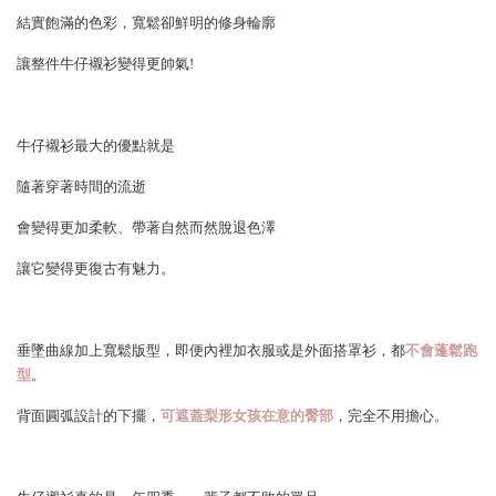
結實飽滿的色彩，寬鬆卻鮮明的修身輪廓
讓整件牛仔襯衫變得更帥氣!
牛仔襯衫最大的優點就是
隨著穿著時間的流逝
會變得更加柔軟、帶著自然而然脫退色澤
讓它變得更復古有魅力。
垂墜曲線加上寬鬆版型，即便內裡加衣服或是外面搭罩衫，都
不會蓬鬆跑
型
。
背面圓弧設計的下擺，
可遮蓋梨形女孩在意的臀部
，完全不用擔心。