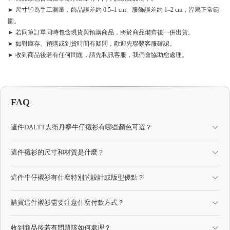
► 尺寸皆為手工測量，飾品誤差約 0.5–1 cm、服飾誤差約 1–2 cm，皆屬正常範
圍。
► 若同筆訂單同時包含現貨與預購商品，將於商品備齊後一併出貨。
► 如對庫存、預購或到貨時間有疑問，歡迎先聯繫客服確認。
► 收到商品後若有任何問題，請先私訊客服，我們會協助您處理。
FAQ
這件DALTT大衛丹寧牛仔襯衫有哪些顏色可選？
這件襯衫的尺寸和材質是什麼？
這件牛仔襯衫有什麼特別的設計或版型優點？
購買這件襯衫需要注意什麼付款方式？
收到商品後若有問題該如何處理？