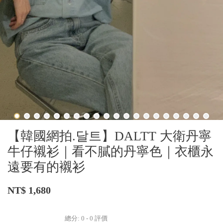
【韓國網拍.달트】DALTT 大衛丹寧
牛仔襯衫｜看不膩的丹寧色｜衣櫃永
遠要有的襯衫
NT$ 1,680
總分:
0
-
0
評價