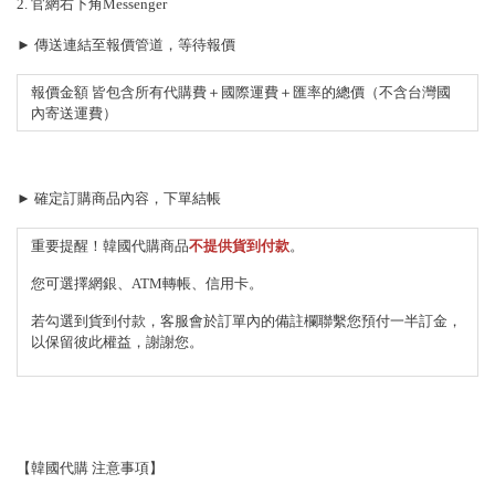
2. 官網右下角Messenger
► 傳送連結至報價管道，等待報價
報價金額 皆包含所有代購費＋國際運費＋匯率的總價（不含台灣國
內寄送運費）
► 確定訂購商品內容，下單結帳
重要提醒！韓國代購商品
不提供貨到付款
。
您可選擇網銀、ATM轉帳、信用卡。
若勾選到貨到付款，客服會於訂單內的備註欄聯繫您預付一半訂金，
以保留彼此權益，謝謝您。
【韓國代購 注意事項】