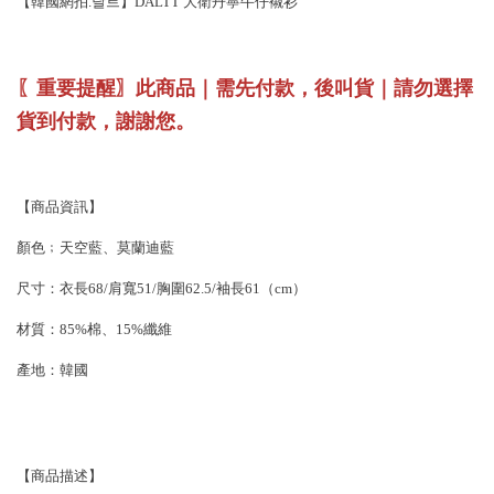
【韓國網拍.달트】DALTT 大衛丹寧牛仔襯衫
〖重要提醒〗此商品｜需先付款，後叫貨｜請勿選擇
貨到付款，謝謝您。
【商品資訊】
顏色﹔天空藍、莫蘭迪藍
尺寸：衣長68/肩寬51/胸圍62.5/袖長61（cm）
材質：85%棉、15%纖維
產地：韓國
【商品描述】