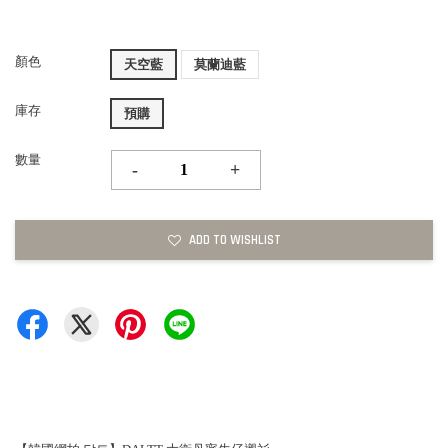
顏色
天空藍
莫蘭迪藍
庫存
預購
數量
-
+
ADD TO WISHLIST