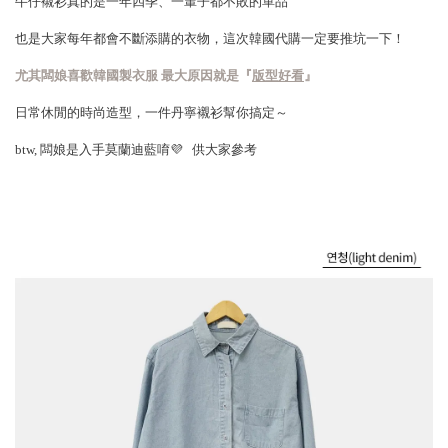
牛仔襯衫真的是一年四季、一輩子都不敗的單品
也是大家每年都會不斷添購的衣物，這次韓國代購一定要推坑一下！
尤其闆娘喜歡韓國製衣服 最大原因就是『
版型好看
』
日常休閒的時尚造型，一件丹寧襯衫幫你搞定～
btw, 闆娘是入手莫蘭迪藍唷💜 供大家參考