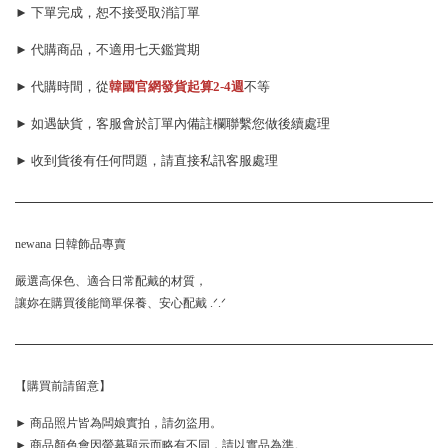
► 下單完成，恕不接受取消訂單
► 代購商品，不適用七天鑑賞期
► 代購時間，從
韓國官網發貨起算
2-4週
不等
► 如遇缺貨，客服會於訂單內備註欄聯繫您做後續處理
► 收到貨後有任何問題，請直接私訊客服處理
newana 日韓飾品專賣
嚴選高保色、適合日常配戴的材質，
讓妳在購買後能簡單保養、安心配戴 .ᐟ.ᐟ
【購買前請留意】
► 商品照片皆為闆娘實拍，請勿盜用。
► 商品顏色會因螢幕顯示而略有不同，請以實品為準。