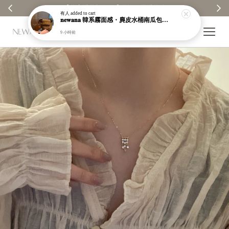
【分享購物評價💬】贈$30元購物金
有人
added to cart
𝐧𝐞𝐰𝐚𝐧𝐚 韓系霧面感・麂皮水桶南瓜包｜通勤日常包｜高級皮革｜現貨＋預購【nk62】
9 小時前