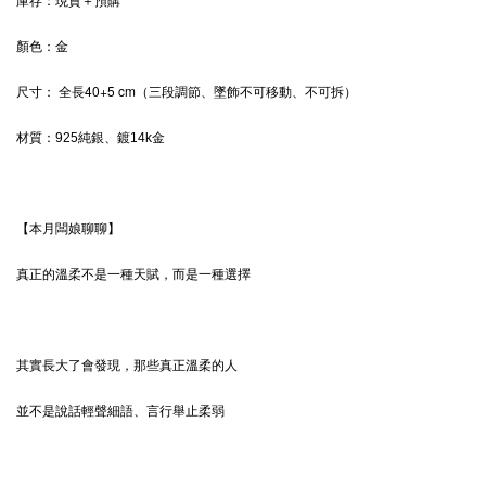
庫存：現貨＋預購
顏色：
金
全長40+5 cm（三段調節、墜飾不可移動、不可拆）
尺寸：
材質：
925純銀、鍍14k金
【本月闆娘聊聊】
真正的溫柔不是一種天賦，而是一種選擇
其實長大了會發現，那些真正溫柔的人
並不是說話輕聲細語、言行舉止柔弱