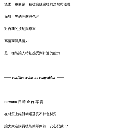
溫柔，更像是一種被磨練過後的淡然與溫暖
面對世界的理解與包容
對自我的接納與尊重
高情商與共情力
是一種能讓人時刻感受到舒適的能力
—— 𝒄𝒐𝒏𝒇𝒊𝒅𝒆𝒏𝒄𝒆 𝒉𝒂𝒔 𝒏𝒐 𝒄𝒐𝒎𝒑𝒆𝒕𝒊𝒕𝒊𝒐𝒏. ——
newana 日 韓 金 飾 專 賣
在材質上絕對精選妥妥不掉色材質
讓大家在購買後能簡單保養、安心配戴.ᐟ‪‪‪.ᐟ