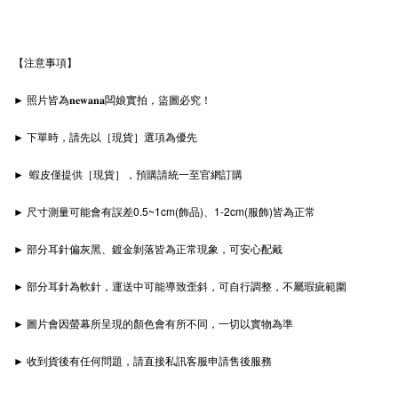
【注意事項】
► 照片皆為𝐧𝐞𝐰𝐚𝐧𝐚闆娘實拍，盜圖必究！
► 下單時，請先以［現貨］選項為優先
► 蝦皮僅提供［現貨］，預購請統一至官網訂購
► 尺寸測量可能會有誤差0.5~1cm(飾品)、1-2cm(服飾)皆為正常
► 部分耳針偏灰黑、鍍金剝落皆為正常現象，可安心配戴
► 部分耳針為軟針，運送中可能導致歪斜，可自行調整，不屬瑕疵範圍
► 圖片會因螢幕所呈現的顏色會有所不同，一切以實物為準
► 收到貨後有任何問題，請直接私訊客服申請售後服務