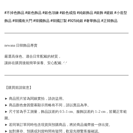
#不掉色飾品 #銀色飾品 #銀色項鍊 #銀色戒指 #純銀飾品 #銀飾 #鍍銀 #小造型
飾品 #韓國南大門 #韓國飾品 #韓國訂製 #925純銀 #奢華飾品 #正韓飾品
newana 日韓飾品專賣
嚴選高保色、適合日常配戴的材質，
讓妳在購買後能簡單保養、安心配戴 .ᐟ.ᐟ
【購買前請留意】
► 商品照片皆為闆娘實拍，請勿盜用。
► 商品顏色會因螢幕顯示而略有不同，請以實品為準。
► 尺寸皆為手工測量，飾品誤差約 0.5–1 cm、服飾誤差約 1–2 cm，皆屬正常範
圍。
► 若同筆訂單同時包含現貨與預購商品，將於商品備齊後一併出貨。
► 如對庫存、預購或到貨時間有疑問，歡迎先聯繫客服確認。