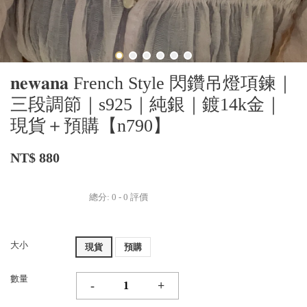
𝐧𝐞𝐰𝐚𝐧𝐚 French Style 閃鑽吊燈項鍊｜
三段調節｜s925｜純銀｜鍍14k金｜
現貨＋預購【n790】
NT$ 880
總分:
0
-
0
評價
大小
現貨
預購
數量
-
+