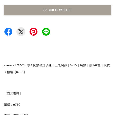
ADD TO WISHLIST
𝐧𝐞𝐰𝐚𝐧𝐚 French Style 閃鑽吊燈項鍊｜三段調節｜s925｜純銀｜鍍14k金｜現貨
＋預購【n790】
【商品資訊】
編號：n790