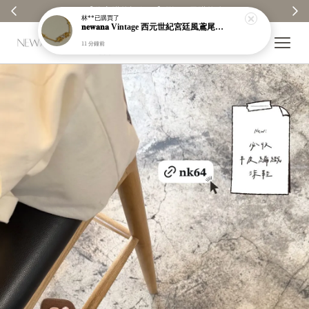
【分享購物評價💬】贈$30元購物金
林**
已購買了
𝐧𝐞𝐰𝐚𝐧𝐚 Vintage 西元世紀宮廷風鳶尾花手鍊｜各種手圍適用｜可伸縮｜現貨＋預購【n896】
11 分鐘前