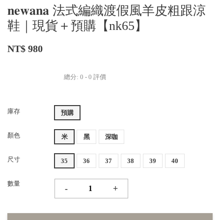
𝐧𝐞𝐰𝐚𝐧𝐚 法式編織渡假風羊皮粗跟涼
鞋｜現貨＋預購【nk65】
NT$ 980
總分:
0
-
0
評價
庫存
預購
顏色
米
黑
深咖
尺寸
35
36
37
38
39
40
數量
-
+