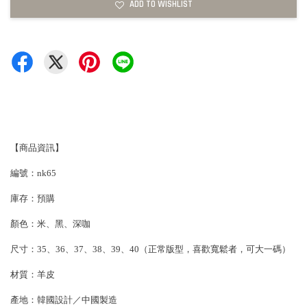
ADD TO WISHLIST
【商品資訊】
編號：nk65
庫存：預購
顏色：米、黑、深咖
尺寸：35、36、37、38、39、40（正常版型，喜歡寬鬆者，可大一碼）
材質：羊皮
產地：韓國設計／中國製造