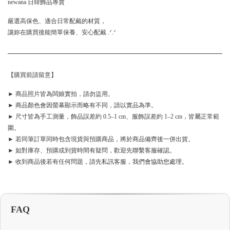
newana 日韓飾品專賣
嚴選高保色、適合日常配戴的材質，
讓妳在購買後能簡單保養、安心配戴 .ᐟ.ᐟ
【購買前請留意】
► 商品照片皆為闆娘實拍，請勿盜用。
► 商品顏色會因螢幕顯示而略有不同，請以實品為準。
► 尺寸皆為手工測量，飾品誤差約 0.5–1 cm、服飾誤差約 1–2 cm，皆屬正常範
圍。
► 若同筆訂單同時包含現貨與預購商品，將於商品備齊後一併出貨。
► 如對庫存、預購或到貨時間有疑問，歡迎先聯繫客服確認。
► 收到商品後若有任何問題，請先私訊客服，我們會協助您處理。
FAQ