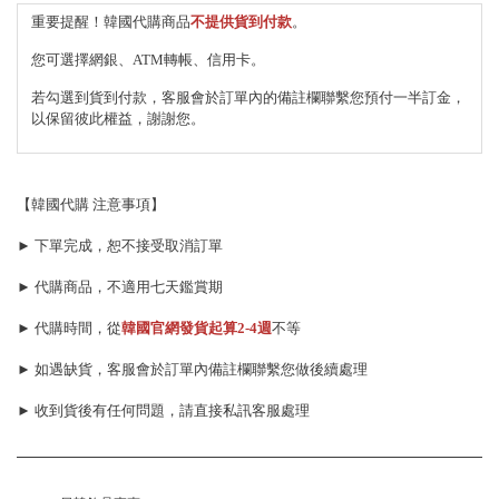
重要提醒！韓國代購商品
不提供貨到付款
。
您可選擇網銀、ATM轉帳、信用卡。
若勾選到貨到付款，客服會於訂單內的備註欄聯繫您預付一半訂金，
以保留彼此權益，謝謝您。
【韓國代購 注意事項】
► 下單完成，恕不接受取消訂單
► 代購商品，不適用七天鑑賞期
► 代購時間，從
韓國官網發貨起算
2-4週
不等
► 如遇缺貨，客服會於訂單內備註欄聯繫您做後續處理
► 收到貨後有任何問題，請直接私訊客服處理