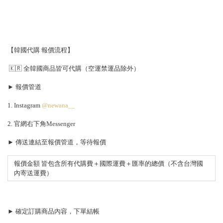
【韓國代購 報價流程】
🇰🇷 全韓國商品皆可代購（空運禁運品除外）
► 報價管道
1. Instagram
@newana__
2. 官網右下角Messenger
► 傳送連結至報價管道，等待報價
報價金額 皆包含所有代購費＋國際運費＋匯率的總價（不含台灣國
內寄送運費）
► 確定訂購商品內容，下單結帳