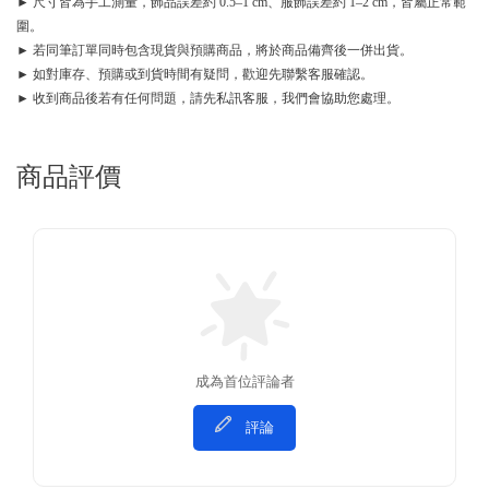
► 尺寸皆為手工測量，飾品誤差約 0.5–1 cm、服飾誤差約 1–2 cm，皆屬正常範
圍。
► 若同筆訂單同時包含現貨與預購商品，將於商品備齊後一併出貨。
► 如對庫存、預購或到貨時間有疑問，歡迎先聯繫客服確認。
► 收到商品後若有任何問題，請先私訊客服，我們會協助您處理。
商品評價
成為首位評論者
評論