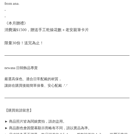
from ana.
-
-
《本月贈禮》
消費滿$1500，贈送手工乾燥花數＋老安親筆卡片
限量30份！送完為止！
newana 日韓飾品專賣
嚴選高保色、適合日常配戴的材質，
讓妳在購買後能簡單保養、安心配戴 .ᐟ.ᐟ
【購買前請留意】
► 商品照片皆為闆娘實拍，請勿盜用。
► 商品顏色會因螢幕顯示而略有不同，請以實品為準。