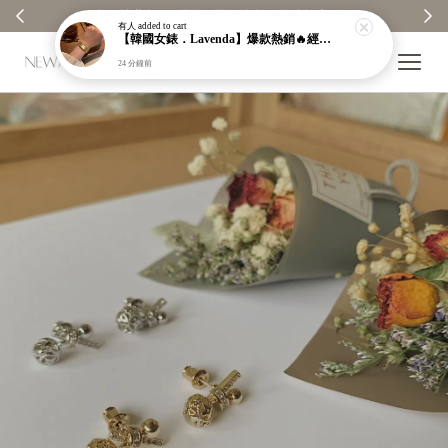
【分享購物評價💬】贈$30元購物金
有人
added to cart
【韓國女錶．Lavenda】爆款熱銷🔥經典之作老錢風編織紋理奢華金錶【nk64】
24 分鐘前