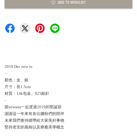
ADD TO WISHLIST
2019.Dec new in
-
顏色：金、銀
尺寸：長1.5cm
材質：14k包金、925銀針
-
跟newana一起度過2019的聖誕節
謝謝這一年來有各位娜粉們的陪伴
未來我們會持續帶給大家美好事物
堅持老安的風格以及療癒美學概念