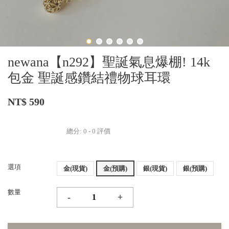
newana【n292】聖誕氣息爆棚! 14k
包金 聖誕感鑽結禮物球耳環
NT$ 590
總分:
0
-
0
評價
選項
金(現貨)
金(預購)
銀(現貨)
銀(預購)
數量
-
+